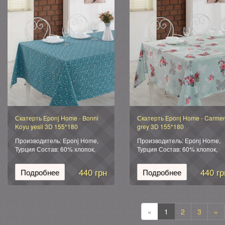
Скатерть Eponj Home - Bonni
Скатерть Eponj Home - Carme
Koyu yesil 3D 155*180
grey 3D 155*180
Производитель: Eponj Home,
Производитель: Eponj Home,
Турция Состав: 60% хлопок,
Турция Состав: 60% хлопок,
40% полиэстер Размер:
40% полиэстер Размер:
155*180 см Упаковка: ПВХ
155*180 см Упаковка: ПВХ
440 грн
440 гр
Подробнее
Подробнее
«
1
2
3
»