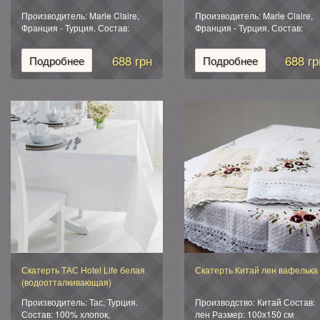
Производитель: Marie Claire,
Производитель: Marie Claire,
Франция - Турция. Состав:
Франция - Турция. Состав:
100% полиэстер. Размер:
100% полиэстер. Размер:
145*200 см - 1 шт Цвет: белый
145*200 см - 1 шт Цвет: белый
688 грн
688 гр
Подробнее
Подробнее
Упаковка: фирменная
Упаковка: фирменная
силиконовая.
силиконовая.
Скатерть ТАС Hotel Life белая
Скатерть Китай лен вафелька
(водоотталкивающая)
Производитель: Тас, Турция.
Производство: Китай Состав:
Состав: 100% хлопок,
лен Размер: 100х150 см