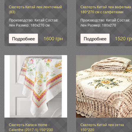
Скатерть Китай лен ленточный
Скатерть Китай лен вафелька
(83)
180*270 см с салфетками
Производство: Китай Состав:
Производство: Китай Состав:
лен Размер: 180х270 см
лен Размер: 180х270
см.Салфетки:12 шт
1600 грн
1520 гр
Подробнее
Подробнее
Скатерть Karaca Home -
Скатерть Китай лен сетка
Calenthe (2017-1) 150*230
150*220