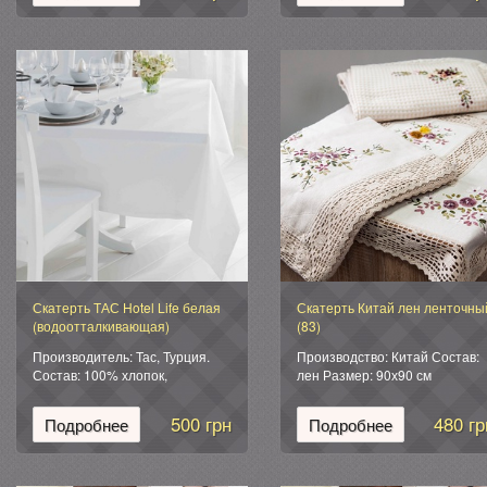
силиконовая.
силиконовая.
Скатерть ТАС Hotel Life белая
Скатерть Китай лен ленточны
(водоотталкивающая)
(83)
Производитель: Тас, Турция.
Производство: Китай Состав:
Состав: 100% хлопок,
лен Размер: 90х90 см
водоотталкивающая Размер:
150х200 см. Упаковка:
500 грн
480 гр
Подробнее
Подробнее
подарочная фирменная.