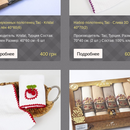
кухонных полотенец Tac - Kristal
Набор полотенец Tac - Слива 3D
i лён 40*60(6)
40*70(2)
одитель: Kristal, Турция Состав:
Производитель: Tac, Турция. Разм
ен Размер: 40*60 см - 6 шт
70*40 см. (2 шт.) Состав: 100% хл
вка: фирменная подарочная
фруктовая декоративная вязка. 
ка
Cherry (вишня), Avocado (авокадо)
400 грн
60
робнее
Подробнее
Strawberry (клубника), Plum (слива
Упаковка: подарочная коробка.