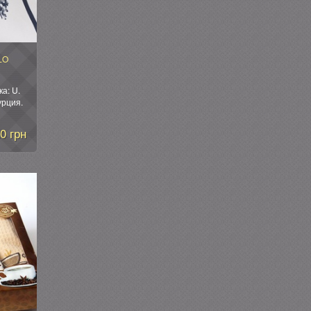
LO
а: U.
урция.
0*70 см
0 грн