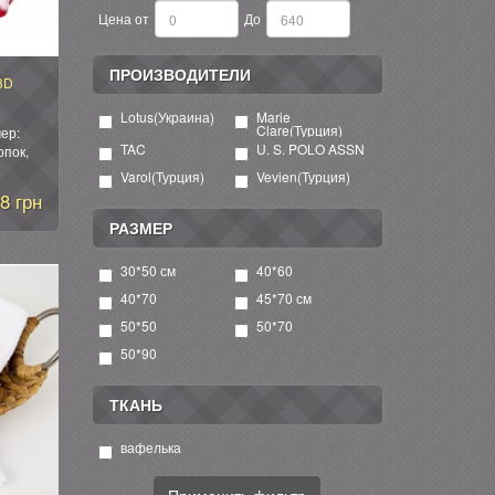
Цена от
До
ПРОИЗВОДИТЕЛИ
3D
Lotus(Украина)
Marie
Clare(Турция)
ер:
TAC
U. S. POLO ASSN
опок,
Модели:
Varol(Турция)
Vevien(Турция)
,
8 грн
)
РАЗМЕР
30*50 см
40*60
40*70
45*70 см
50*50
50*70
50*90
ТКАНЬ
вафелька