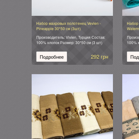
Набор махровых полотенец Vevien -
Набор 
Pineapple 30*50 см (3шт)
Waterm
Производитель: Vivien, Турция Состав:
Произв
100% хлопок Размер: 30*50 см (3 шт)
100% х
Упаковка: подарочная коробка.
Упаков
292 грн
Подробнее
Под