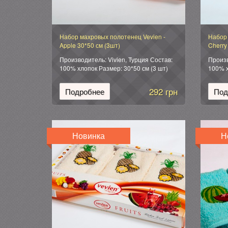
Набор махровых полотенец Vevien -
Набор 
Apple 30*50 см (3шт)
Cherry
Производитель: Vivien, Турция Состав:
Произв
100% хлопок Размер: 30*50 см (3 шт)
100% х
Упаковка: подарочная коробка.
Упаков
292 грн
Подробнее
Под
Новинка
Н