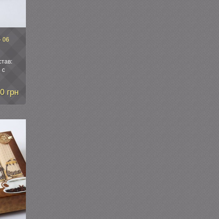
- 06
став:
 с
т.
я
0 грн