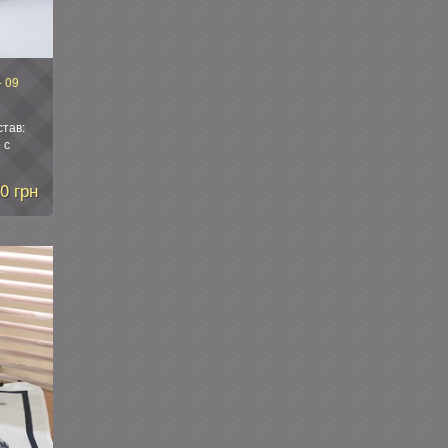
- 09
став:
 с
т.
я
0 грн