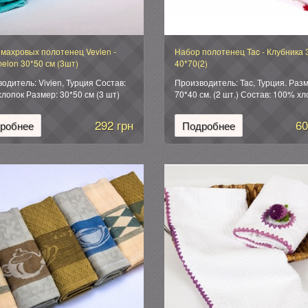
махровых полотенец Vevien -
Набор полотенец Tac - Клубника 
elon 30*50 см (3шт)
40*70(2)
одитель: Vivien, Турция Состав:
Производитель: Tac, Турция. Разм
лопок Размер: 30*50 см (3 шт)
70*40 см. (2 шт.) Состав: 100% хл
ка: подарочная коробка.
фруктовая декоративная вязка. 
Cherry (вишня), Avocado (авокадо)
292 грн
60
робнее
Подробнее
Strawberry (клубника), Plum (слива
Упаковка: подарочная коробка.