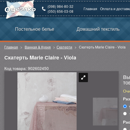
(098) 984-80-32
Главная
Оплата и доставк
(050) 656-03-08
Постельное белье
Домашний текстиль
Главная
Ванная & Кухня
Скатерти
Скатерть Marie Сlaire - Viola
Скатерть Marie Сlaire - Viola
Код товара: 902602450
Вы
то
Очи
Ра
Рас