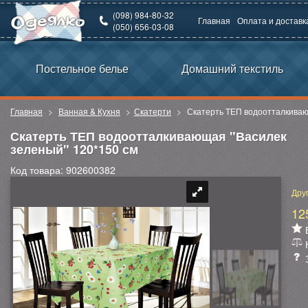
(098) 984-80-32
Главная
Оплата и доставк
(050) 656-03-08
Постельное белье
Домашний текстиль
Главная
Ванная & Кухня
Скатерти
Скатерть ТЕП водоотталкиваю
Скатерть ТЕП водоотталкивающая "Василек
зеленый" 120*150 см
Код товара: 902600382
Дру
12