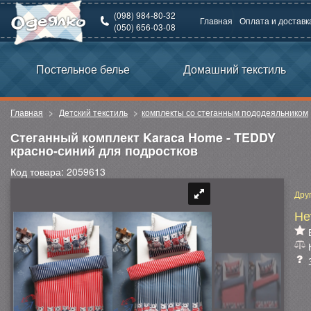
(098) 984-80-32
Главная
Оплата и доставк
(050) 656-03-08
Постельное белье
Домашний текстиль
Главная
Детский текстиль
комплекты со стеганным пододеяльником
Стеганный комплект Karaca Home - TEDDY
красно-синий для подростков
Код товара: 2059613
Дру
Не