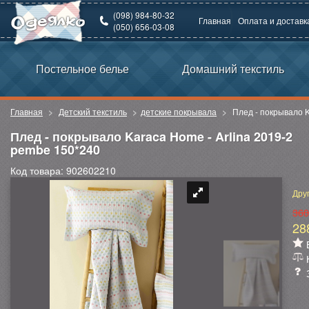
(098) 984-80-32
Главная
Оплата и доставк
(050) 656-03-08
Постельное белье
Домашний текстиль
Главная
Детский текстиль
детские покрывала
Плед - покрывало K
Плед - покрывало Karaca Home - Arlina 2019-2
pembe 150*240
Код товара: 902602210
Дру
360
28