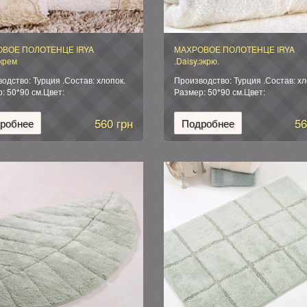
ВОЕ ПОЛОТЕНЦЕ IRYA
МАХРОВОЕ ПОЛОТЕНЦЕ IRYA
.крем
.Daisy.экрю.
одство: Турция .Состав: хлопок.
Производство: Турция .Состав: хл
: 50*90 см.Цвет:
Размер: 50*90 см.Цвет:
ый.Упаковка:мешочек из органзы
кремовый.Упаковка:мешочек из о
560 грн
56
робнее
Подробнее