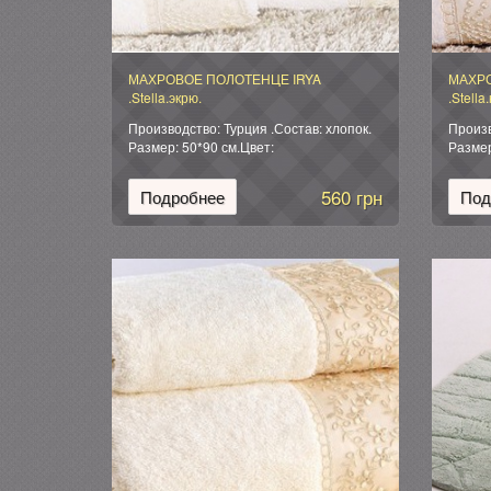
МАХРОВОЕ ПОЛОТЕНЦЕ IRYA
МАХРО
.Stella.экрю.
.Stella
Производство: Турция .Состав: хлопок.
Произв
Размер: 50*90 см.Цвет:
Размер
кремовый.Упаковка:мешочек из органзы
кремов
560 грн
Подробнее
Под