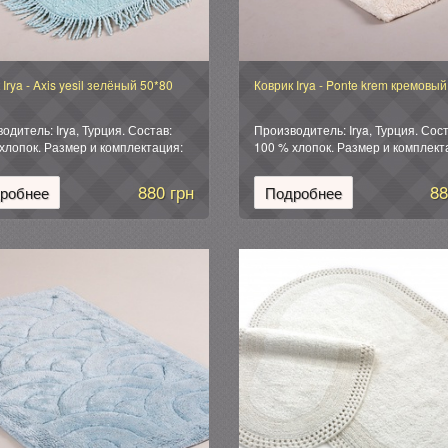
 Irya - Axis yesil зелёный 50*80
Коврик Irya - Ponte krem кремовый
одитель: Irya, Турция. Состав:
Производитель: Irya, Турция. Сост
хлопок. Размер и комплектация:
100 % хлопок. Размер и комплект
 (1 шт): 50*80 см. Упаковка:
Коврик (1 шт): 50*80 см. Упаковка:
нная силиконовая.
фирменная силиконовая.
880 грн
88
робнее
Подробнее