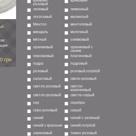
розовый
лиловый
лимонный
лососевый
малиноый
Ментол
ментоловый
вый
миндаль
молочный
мятный
оливковый
ав:
ация:
оранжевый
оранжевый с
синим
персиковый
платиновый
0 грн
пудра
пудровый
розовый
розовый,голубой
салатовый
свело-розовый
светло розовый
светло-
коричневый
светло-розовый
светло-серый
сер
серебро
серо-розовый
серый
синий
синий с зеленый
синий с красным
синий,голубой
сиреневый
темно розовый