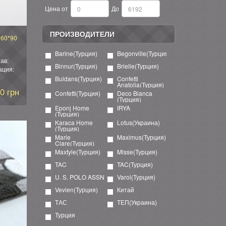
Цена от
До
ПРОИЗВОДИТЕЛИ
 60*90
Barine(Турция)
Begonville(Турция)
ав:
Binnur(Турция)
Brielle(Турция)
ация:
Buldans(Турция)
Confetti
Anatolia(Турция)
0 грн
Confetti(Турция)
Deco Bianca
(Турция)
Eponj Home
IRYA
(Турция)
Karaca Home
Lotus(Украина)
(Турция)
Marie
Maximus(Турция)
Clare(Турция)
Maxtyle(Турция)
Misse(Турция)
TAC
TAC(Турция)
U. S. POLO ASSN
Varol(Турция)
Vevien(Турция)
Китай
ТАС
ТЕП(Украина)
Турция