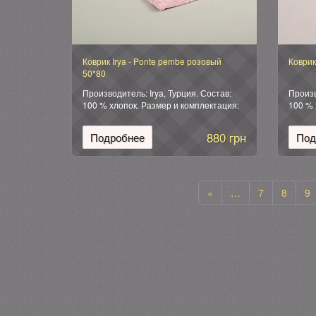
Коврик Irya - Ponte pembe розовый
Коврик 
50*80
Производитель: Irya, Турция. Состав:
Произв
100 % хлопок. Размер и комплектация:
100 % 
Коврик (1 шт): 50*80 см. Упаковка:
Коврик
фирменная силиконовая.
фирме
880 грн
Подробнее
Под
«
…
7
8
9