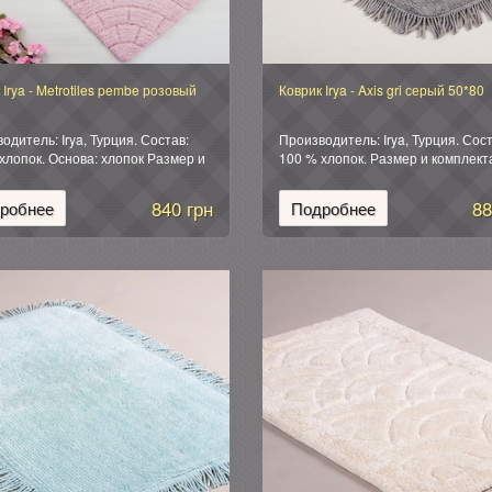
 Irya - Metrotiles pembe розовый
Коврик Irya - Axis gri серый 50*80
одитель: Irya, Турция. Состав:
Производитель: Irya, Турция. Сост
хлопок. Основа: хлопок Размер и
100 % хлопок. Размер и комплект
ктация: Коврик (1 шт): 50*80 см.
Коврик (1 шт): 50*80 см. Упаковка:
вка: фирменная силиконовая
фирменная силиконовая.
840 грн
88
робнее
Подробнее