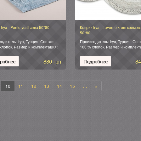
Irya - Ponte yesil аква 50*80
Коврик Irya - Laverne krem кремо
50*80
одитель: Irya, Турция. Состав:
Производитель: Irya, Турция. Сост
хлопок. Размер и комплектация:
100 % хлопок. Размер и комплект
 (1 шт): 50*80 см. Упаковка:
Коврик (1 шт): 50*80 см. Упаковка:
нная силиконовая.
фирменная силиконовая.
880 грн
84
робнее
Подробнее
10
11
12
13
14
15
…
»