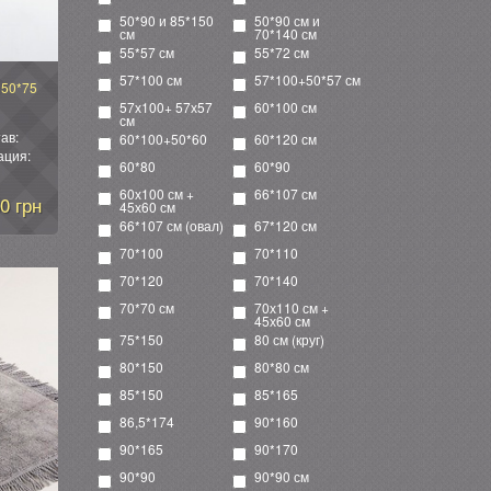
50*90 и 85*150
50*90 см и
см
70*140 см
55*57 см
55*72 см
57*100 см
57*100+50*57 см
й 50*75
57х100+ 57х57
60*100 см
см
ав:
60*100+50*60
60*120 см
ация:
60*80
60*90
60х100 см +
66*107 см
0 грн
45х60 см
66*107 см (овал)
67*120 см
70*100
70*110
70*120
70*140
70*70 см
70х110 см +
45х60 см
75*150
80 см (круг)
80*150
80*80 см
85*150
85*165
86,5*174
90*160
90*165
90*170
90*90
90*90 см