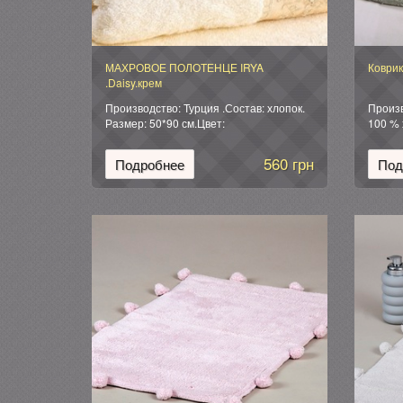
МАХРОВОЕ ПОЛОТЕНЦЕ IRYA
Коврик
.Daisy.крем
Производство: Турция .Состав: хлопок.
Произв
Размер: 50*90 см.Цвет:
100 % 
кремовый.Упаковка:мешочек из органзы
Коврик
фирме
560 грн
Подробнее
Под