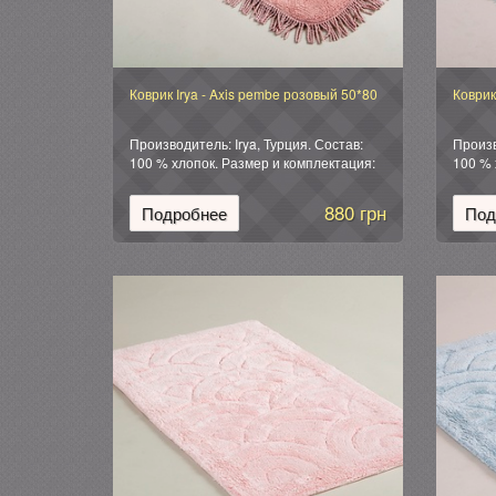
Коврик Irya - Axis pembe розовый 50*80
Коврик
Производитель: Irya, Турция. Состав:
Произв
100 % хлопок. Размер и комплектация:
100 % 
Коврик (1 шт): 50*80 см. Упаковка:
Коврик
фирменная силиконовая.
фирме
880 грн
Подробнее
Под