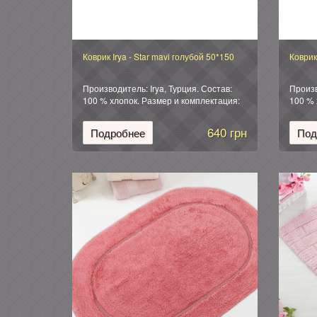
Коврик Irya - Star mavi голубой 50*150
Коврик
Производитель: Irya, Турция. Состав:
Произв
100 % хлопок. Размер и комплектация:
100 % 
Коврик (1 шт): 50*150 см. Основа:
Коврик
хлопковая. Упаковка: фирменная
хлопко
640 грн
Подробнее
Под
силиконовая.
силико