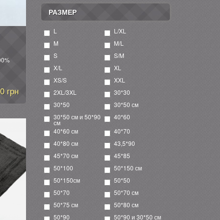
РАЗМЕР
L
L/XL
M
M/L
S
S/M
100%
X/L
XL
XS/S
XXL
0 грн
2XL/3XL
30*30
30*50
30*50 см
30*50 см и 50*90
40*60
см
40*60 см
40*70
40*80 см
43,5*90
45*70 см
45*85
50*100
50*150 см
50*150см
50*50
50*70
50*70 см
50*75 см
50*80 см
50*90
50*90 и 30*50 см