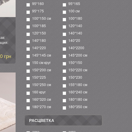
95*160
95*165
95*175
100 см
100*150 см
100*180
100*185
120*140
120*150
140*140
ав:
140*180
140*20
ация:
140*220
140*2200
0 грн
145*145 см
145*200 см
150 см круг
150*150
150*200 см
150*220 см
150*225
150*230
150*250 см
155*180 см
160 круг
160*240 см
160*320 см
180*180 см
180*270 см
180*350 см
РАСЦВЕТКА
авка
аква