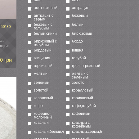
аметистовый
антрацит
антрацит с
бежевый
серым
бежевый с
белый
 50*80
голубым
белый,синий
бирюзовый
ав:
бирюзовый с
боpдо
голубым
ация:
бордовый
вишня
глициния
голубой
0 грн
горчичный
грязно-розовый
желтый
желтый с
зеленым
зеленый
золото
золотой
коралловый
кораловый
коричневый
кофе
кофе,голубой
кофейно-
кофейный
молочный
красный
красный с
кофейным
красный,белый,черный
красный,серый,белый,черный
кремово-
кремовый